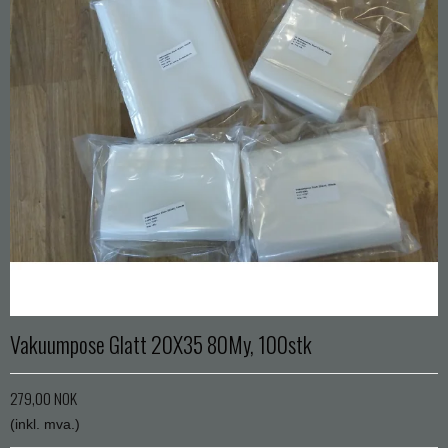
Vakuumpose Glatt 20X35 80My, 100stk
279,00 NOK
(inkl. mva.)