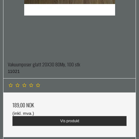
Vakuumposer glatt 20X30 80My, 100 stk
11021
189,00 NOK
(inkl. mva.)
Vis produkt