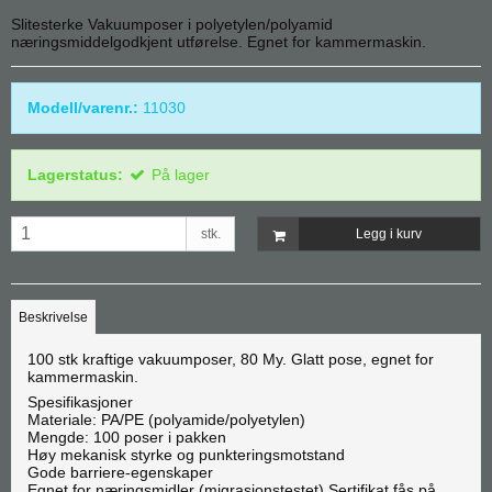
Slitesterke Vakuumposer i polyetylen/polyamid
næringsmiddelgodkjent utførelse. Egnet for kammermaskin.
Modell/varenr.:
11030
Lagerstatus:
På lager
stk.
Legg i kurv
Beskrivelse
100 stk kraftige vakuumposer, 80 My. Glatt pose, egnet for
kammermaskin.
Spesifikasjoner
Materiale: PA/PE (polyamide/polyetylen)
Mengde: 100 poser i pakken
Høy mekanisk styrke og punkteringsmotstand
Gode barriere-egenskaper
Egnet for næringsmidler (migrasjonstestet) Sertifikat fås på