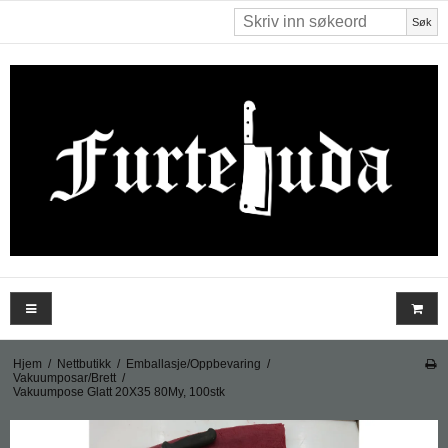
Søk
Hjem
/
Nettbutikk
/
Emballasje/Oppbevaring
/
Vakuumposar/Brett
/
Vakuumpose Glatt 20X35 80My, 100stk