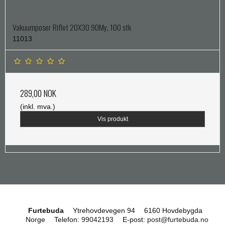
Vakuumposer Riflet 20X30 90My, 100 stk
11013
289,00 NOK
(inkl. mva.)
Vis produkt
Furtebuda
Ytrehovdevegen 94
6160 Hovdebygda
Norge
Telefon
:
99042193
E-post
:
post@furtebuda.no