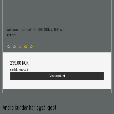
Vakuumpose Glatt 25X30 80My, 100 stk
11029
239,00 NOK
(inkl. mva.)
Vis produkt
Andre kunder har også kjøpt