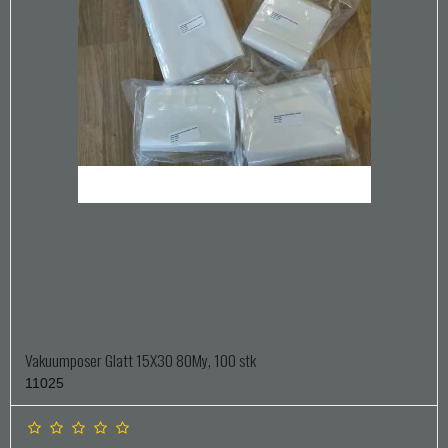
Vakuumposer Glatt 15X30 80My, 100 stk
11025