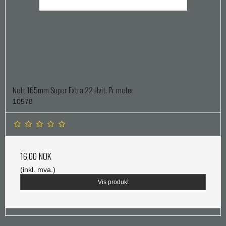
Nett 165mm Super Extra 22 Hvit. Pr meter
10578
16,00 NOK
(inkl. mva.)
Vis produkt