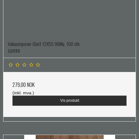
Vakuumposer Glatt 12X55 90My, 100 stk
11033
279,00 NOK
(inkl. mva.)
Vis produkt