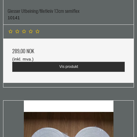
Giesser Utbeining/filetkniv 13cm semiflex
10141
289,00 NOK
(inkl. mva.)
Vis produkt