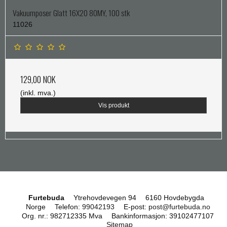
Vakuumposer Glatt 16X20 80MY, 100 stk
11026
129,00 NOK
(inkl. mva.)
Vis produkt
Furtebuda
Ytrehovdevegen 94
6160 Hovdebygda
Norge
Telefon
:
99042193
E-post
:
post@furtebuda.no
Org. nr.
:
982712335 Mva
Bankinformasjon
:
39102477107
Sitemap