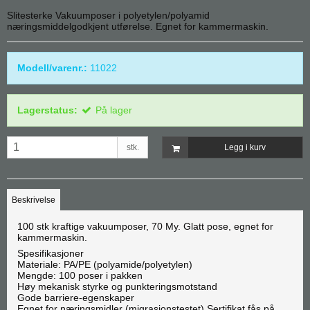
Slitesterke Vakuumposer i polyetylen/polyamid
næringsmiddelgodkjent utførelse. Egnet for kammermaskin.
Modell/varenr.:
11022
Lagerstatus:
På lager
stk.
Legg i kurv
Beskrivelse
100 stk kraftige vakuumposer, 70 My. Glatt pose, egnet for
kammermaskin.
Spesifikasjoner
Materiale: PA/PE (polyamide/polyetylen)
Mengde: 100 poser i pakken
Høy mekanisk styrke og punkteringsmotstand
Gode barriere-egenskaper
Egnet for næringsmidler (migrasjonstestet) Sertifikat fås på