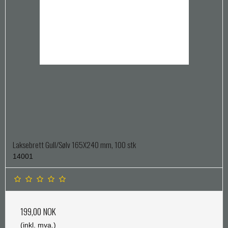
Laksebrett Gull/Sølv 165X240 mm, 100 stk
14001
199,00 NOK
(inkl. mva.)