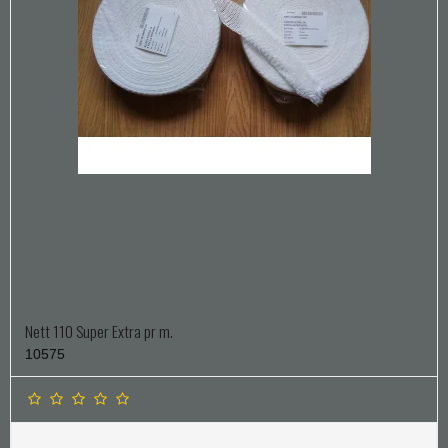
Nett 110 Super Extra pr m.
10575