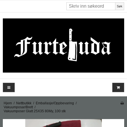
Søk
Hjem
/
Nettbutikk
/
Emballasje/Oppbevaring
/
Vakuumposar/Brett
/
Vakuumposer Glatt 25X35 80My, 100 stk