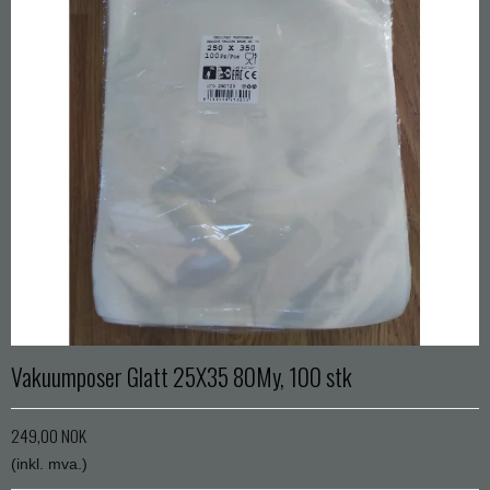
Vakuumposer Glatt 25X35 80My, 100 stk
249,00 NOK
(inkl. mva.)