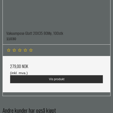
Vakuumpose Glatt 20X35 80My, 100stk
11030
279,00 NOK
(inkl. mva.)
Vis produkt
Andre kunder har også kjøpt