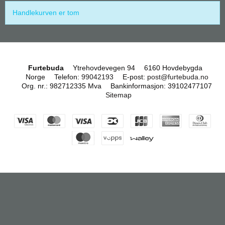
Handlekurven er tom
Furtebuda
Ytrehovdevegen 94
6160 Hovdebygda
Norge
Telefon
:
99042193
E-post
:
post@furtebuda.no
Org. nr.
:
982712335 Mva
Bankinformasjon
:
39102477107
Sitemap