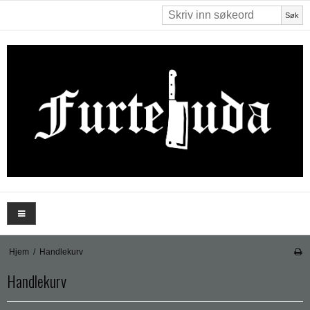
Søk
Hjem
/
Handlekurv
Handlekurv