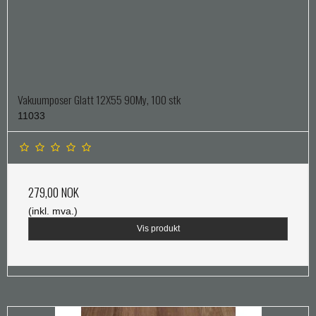
Vakuumposer Glatt 12X55 90My, 100 stk
11033
279,00 NOK
(inkl. mva.)
Vis produkt