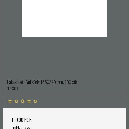
Laksebrett Gull/Sølv 165X240 mm, 100 stk
14001
199,00 NOK
(inkl. mva.)