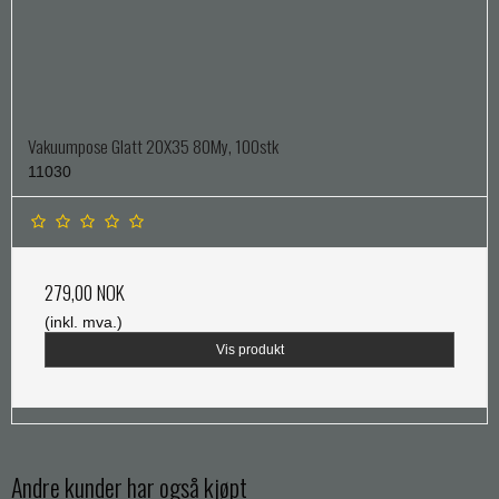
Vakuumpose Glatt 20X35 80My, 100stk
11030
279,00 NOK
(inkl. mva.)
Vis produkt
Andre kunder har også kjøpt