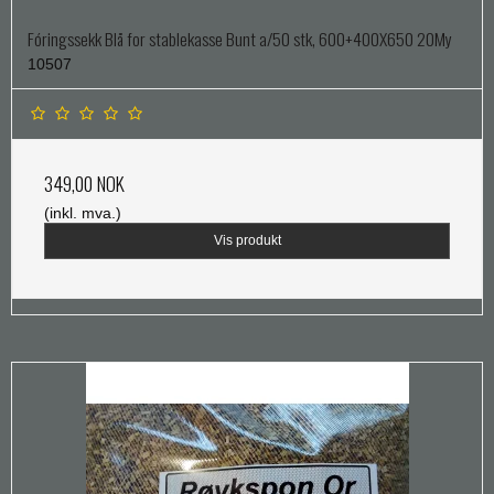
Fóringssekk Blå for stablekasse Bunt a/50 stk, 600+400X650 20My
10507
349,00 NOK
(inkl. mva.)
Vis produkt