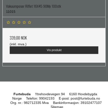
Vakuumposer Riflet 16X45 90My 100stk
11015
339,00 NOK
(inkl. mva.)
Vis produkt
Furtebuda
Ytrehovdevegen 94
6160 Hovdebygda
Norge
Telefon
:
99042193
E-post
:
post@furtebuda.no
Org. nr.
:
982712335 Mva
Bankinformasjon
:
39102477107
Sitemap