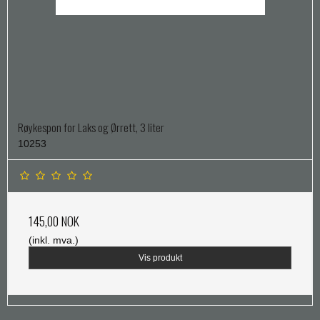
Røykespon for Laks og Ørrett, 3 liter
10253
145,00 NOK
(inkl. mva.)
Vis produkt