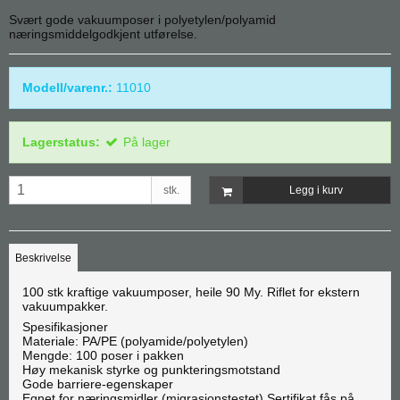
Svært gode vakuumposer i polyetylen/polyamid
næringsmiddelgodkjent utførelse.
Modell/varenr.:
11010
Lagerstatus:
På lager
stk.
Legg i kurv
Beskrivelse
100 stk kraftige vakuumposer, heile 90 My. Riflet for ekstern
vakuumpakker.
Spesifikasjoner
Materiale: PA/PE (polyamide/polyetylen)
Mengde: 100 poser i pakken
Høy mekanisk styrke og punkteringsmotstand
Gode barriere-egenskaper
Egnet for næringsmidler (migrasjonstestet) Sertifikat fås på