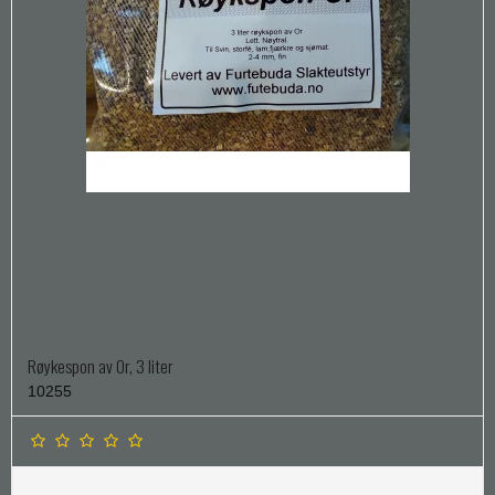
Røykespon av Or, 3 liter
10255