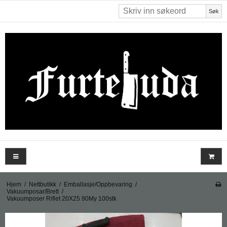
Søk
Hjem
/
Nettbutikk
/
Emballasje/Oppbevaring
/
Vakuumposar/Brett
/
Vakuumposer Riflet 20X25 90My 100stk