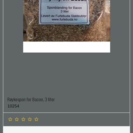
Røykespon for Bacon, 3 liter
10254