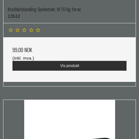
Krydderblanding Spekemør, til 10 kg farse
13512
99,00 NOK
(inkl. mva.)
Vis produkt