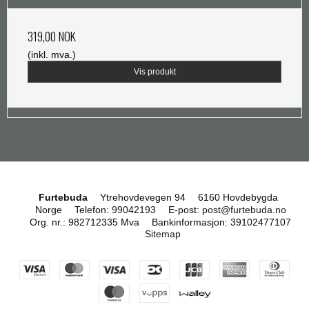
319,00 NOK
(inkl. mva.)
Vis produkt
Furtebuda
Ytrehovdevegen 94
6160 Hovdebygda
Norge
Telefon
:
99042193
E-post
:
post@furtebuda.no
Org. nr.
:
982712335 Mva
Bankinformasjon
:
39102477107
Sitemap