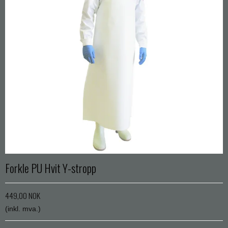
Forkle PU Hvit Y-stropp
449,00 NOK
(inkl. mva.)