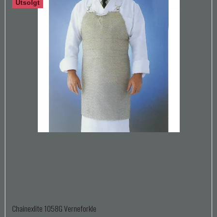
Utsolgt
Chainexlite 1058G Verneforkle