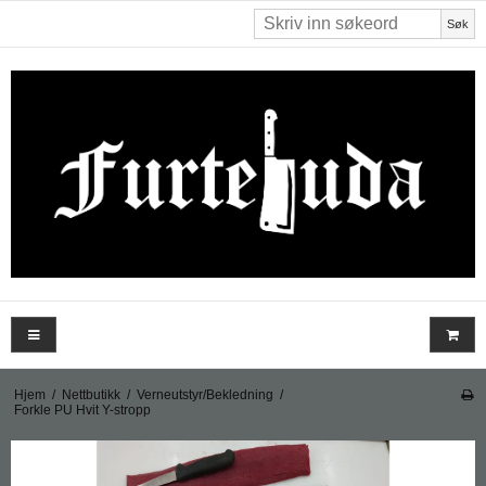
Søk
Hjem
/
Nettbutikk
/
Verneutstyr/Bekledning
/
Forkle PU Hvit Y-stropp