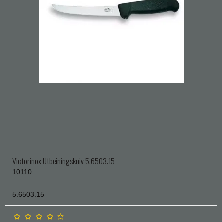
Victorinox Utbeiningskniv 5.6503.15
10110
5.6503.15