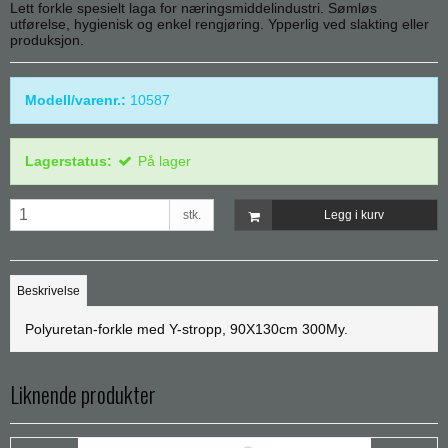
Lett forkle spesielt laga for næringsmiddelindustri. Sømløs
utførelse, hygienisk og enkel rengjøring. Ypperlig ved slakting eller
produksjon.
Modell/varenr.:
10587
Lagerstatus:
På lager
stk.
Legg i kurv
Beskrivelse
Polyuretan-forkle med Y-stropp, 90X130cm 300My.
Liknende produkter