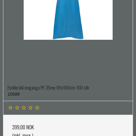
Forkle blå engangs PE 35my 85x160cm 100 stk
10588
399,00 NOK
(inkl. mva.)