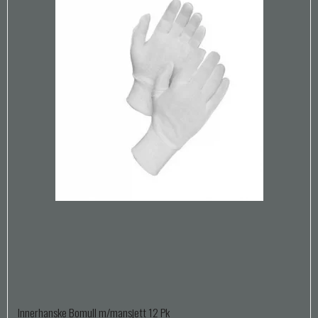
Innerhanske Bomull m/mansjett 12 Pk